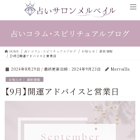
コ
ナ
ン
ビ
テ
ゲ
ン
ー
占いコラム・スピリチュアルブログ
ツ
シ
へ
ョ
ス
ン
HOME
占いコラム・スピリチュアルブログ
お知らせ｜ 最新情報
【9月】開運アドバイスと営業日
キ
に
ッ
移
2024年8月29日
/ 最終更新日時 :
2024年9月23日
Merveille.
プ
動
お知らせ｜ 最新情報
【9月】開運アドバイスと営業日